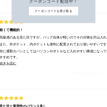
クーポンコード配信中！
クーポンコードを受け取る
星
5
軽くて機能的！
つ
中
高級感のある見た目ですが、バッグ自体が軽いのでその分物を沢山入れ
5
と
また、外ポケット、内ポケットも便利に配置されており使いやすいです
評
価
特に通勤カバンとしてはパソコンやボトルなど入れやすい構成になって
すすめです。
このレビューの詳細を読む
続きを読む
植物由来というストーリー性のある製品なのもプレゼントととしても購
と思いました。
これは役に立ちましたか？
星
5
見た目と実用性のバランス良し