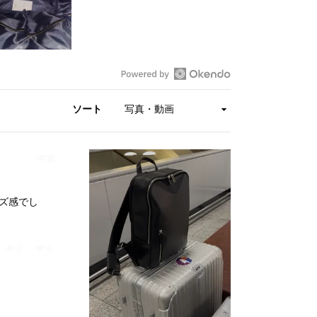
新
し
ソート
い
ウ
ィ
1年前
ン
ド
ウ
ズ感でし
で
Okendo
レ
はい、Akiさんのこのレビューは役に立ちました。
人が「はい」に投票
いいえ、Akiさんのこのレビューは参考になりませんでした。
人が「いいえ」に投票
0
0
ビ
ュ
ー
を