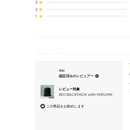
5.0
3
星5つ中と評価
合
合
合
合
合
と
計
計
計
計
計
2
星5つ中と評価
5
4
3
2
1
評
つ
つ
つ
つ
つ
1
星5つ中と評価
価
星
星
星
星
星
の
の
の
の
の
レ
レ
レ
レ
レ
ビ
ビ
ビ
ビ
ビ
ュ
ュ
ュ
ュ
ュ
ー:
ー:
ー:
ー:
ー:
4
0
0
0
0
4件のレビュー
Aki
認証済みのレビュアー
レビュー対象
BIO BACKPACK with MIRUM®︎
この商品をお勧めします