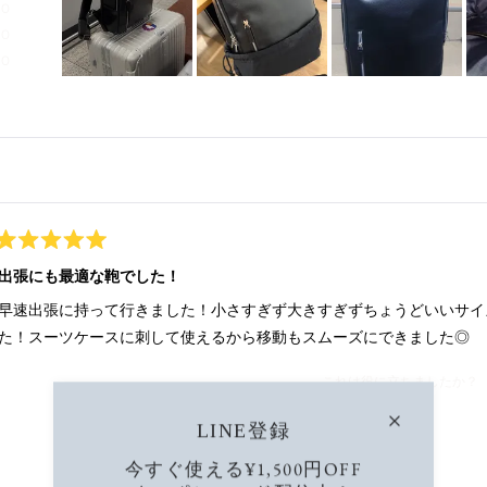
0
0
0
ス
ラ
イ
ド
読み込み中...
1
を
選
択
星
5
出張にも最適な鞄でした！
つ
中
早速出張に持って行きました！小さすぎず大きすぎずちょうどいいサイ
5
と
た！スーツケースに刺して使えるから移動もスムーズにできました◎
評
価
これは役に立ちましたか？
LINE登録
今すぐ使える¥1,500円OFF