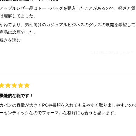
つ
中
アップルレザー品はトートバッグを購入したことがあるので、軽さと質
5
と
は理解してました。
評
価
かねてより、男性向けのカジュアルビジネスのグッズの展開を希望して
商品は念願でした。
このレビューの詳細を読む
続きを読む
見た目は革の質感で高級感があり、ビジネスシーンでの使用でも問題な
外側は前面側、背面側に大口、前面下部に小口のチャック、内面は前面
これは役に立ちましたか？
ット、小物チャックがあり、見た目より収納可能な感じです。
気になる点としては前面側のチャックは湾曲している部分があり、耐久
とここを丁寧扱う必要があるかなと。
星
5
機能的な鞄です！
つ
中
カバンの容量が大きくPCや書類を入れても見やすく取り出しやすいの
5
と
ーセンティックなのでフォーマルな格好にも合うと思います。
評
価