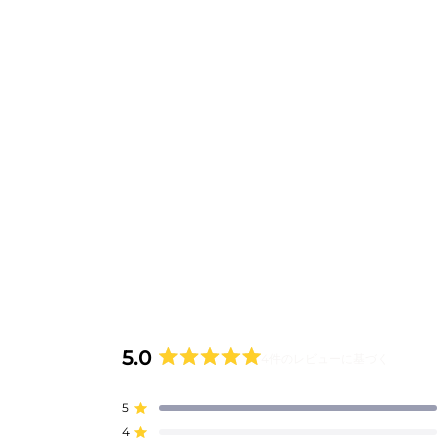
5.0
4件のレビューに基づく
星
5
5
つ
星5つ中と評価
中
4
星5つ中と評価