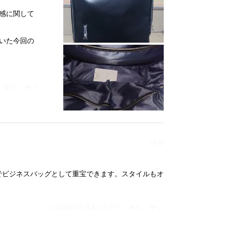
感に関して
いた今回の
いです。
側口にポケ
はい、John D.さんのこのレビューは役に立ちました。
人が「はい」に投票
いいえ、John D.さんのこのレビューは参考になりませんでした。
人が「いいえ」に投票
0
0
面を考える
1年前
でビジネスバッグとして重宝できます。スタイルもオ
はい、Yさんのこのレビューは役
人が「はい」に投票
いいえ、Yさんのこのレ
人が「いいえ」に投票
これは役に立ちましたか？
0
0