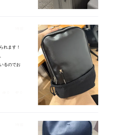
開
き
ま
す
1年前
られます！
。
いるのでお
入したいな
はい、清水寿乃さんのこのレビューは役に立ちました。
人が「はい」に投票
いいえ、清水寿乃さんのこのレビューは参考になりませんでした。
人が「いいえ」に投票
0
0
1年前