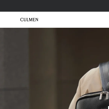
コ
ン
テ
ン
ツ
に
ス
キ
ッ
プ